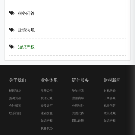
税务问答
政策法规
知识产权
关于我们
业务体系
延伸服务
财税新闻
解读钱龙
注册公司
地址挂靠
财税头条
热词资讯
代理记账
注册商标
工商答疑
会计招募
资质许可
公司转让
税务问答
联系我们
注销变更
资质代办
政策法规
知识产权
网站建设
知识产权
税务代办