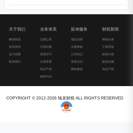
关于我们
业务体系
延伸服务
财税新闻
解读钱龙
注册公司
地址挂靠
财税头条
热词资讯
代理记账
注册商标
工商答疑
会计招募
资质许可
公司转让
税务问答
联系我们
注销变更
资质代办
政策法规
知识产权
网站建设
知识产权
税务代办
COPYRIGHT © 2012-2026 钱龙财税 ALL RIGHTS RESERVED