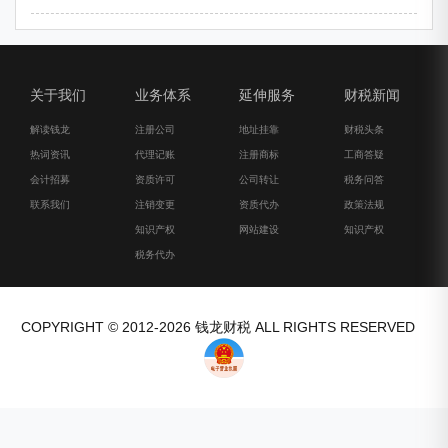
关于我们
业务体系
延伸服务
财税新闻
解读钱龙
注册公司
地址挂靠
财税头条
热词资讯
代理记账
注册商标
工商答疑
会计招募
资质许可
公司转让
税务问答
联系我们
注销变更
资质代办
政策法规
知识产权
网站建设
知识产权
税务代办
COPYRIGHT © 2012-2026 钱龙财税 ALL RIGHTS RESERVED