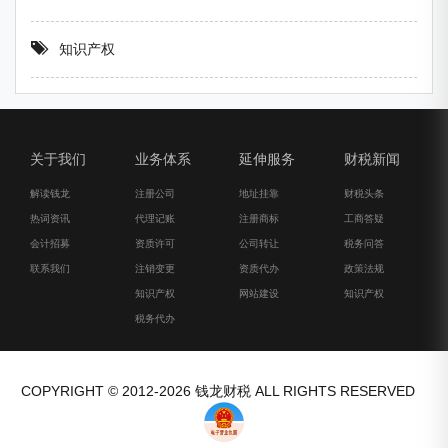
知识产权
关于我们
业务体系
延伸服务
财税新闻
解读钱龙
注册公司
地址挂靠
财税头条
热词资讯
代理记账
注册商标
工商答疑
会计招募
资质许可
公司转让
税务问答
联系我们
注销变更
资质代办
政策法规
知识产权
网站建设
知识产权
税务代办
COPYRIGHT © 2012-2026 钱龙财税 ALL RIGHTS RESERVED